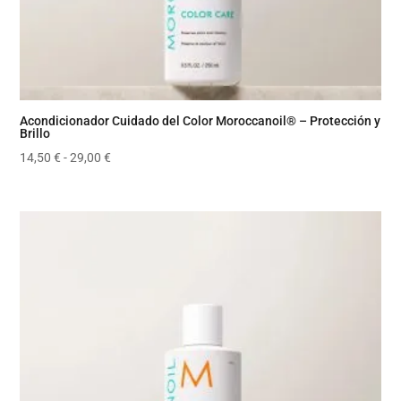
Acondicionador Cuidado del Color Moroccanoil® – Protección y
Brillo
Rango
14,50
€
-
29,00
€
de
precios:
desde
14,50 €
hasta
29,00 €