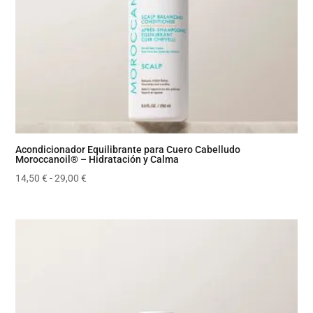
Acondicionador Equilibrante para Cuero Cabelludo
Moroccanoil® – Hidratación y Calma
Rango
14,50
€
-
29,00
€
de
precios:
desde
14,50 €
hasta
29,00 €