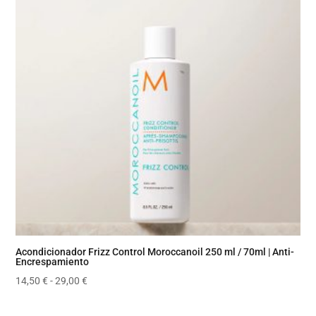
Acondicionador Frizz Control Moroccanoil 250 ml / 70ml | Anti-
Encrespamiento
Rango
14,50
€
-
29,00
€
de