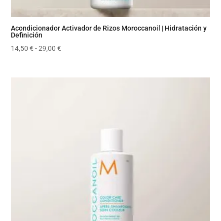
Acondicionador Activador de Rizos Moroccanoil | Hidratación y
Definición
Rango
14,50
€
-
29,00
€
de
precios:
desde
14,50 €
hasta
29,00 €