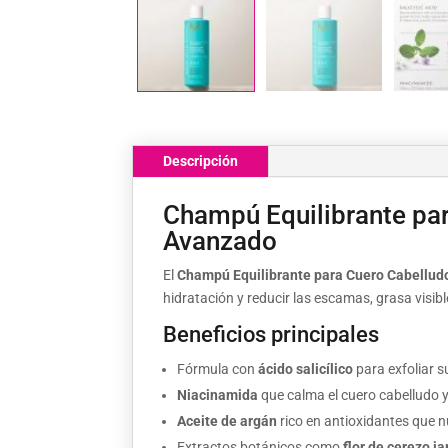
Descripción
Champú Equilibrante pa
Avanzado
El
Champú Equilibrante para Cuero Cabellud
hidratación y reducir las escamas, grasa visibl
Beneficios principales
Fórmula con
ácido salicílico
para exfoliar 
Niacinamida
que calma el cuero cabelludo y
Aceite de argán
rico en antioxidantes que nu
Extractos botánicos como
flor de cerezo j