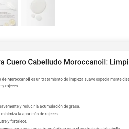
ra Cuero Cabelludo Moroccanoil: Limp
o de Moroccanoil
es un tratamiento de limpieza suave especialmente di
e y rojeces.
suavemente y reducir la acumulación de grasa.
 minimiza la aparición de rojeces.
tre y fortalece.
aponesa
para crear un entorno óptimo para el crecimiento del cabello.