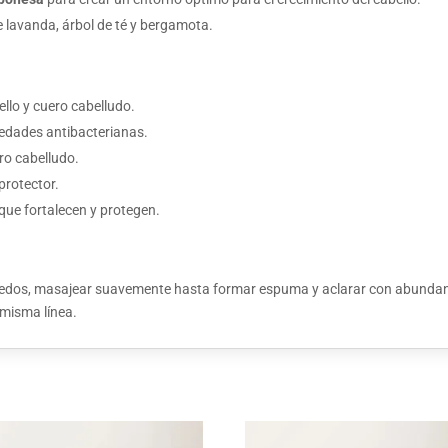
 lavanda, árbol de té y bergamota.
llo y cuero cabelludo.
iedades antibacterianas.
ero cabelludo.
protector.
que fortalecen y protegen.
úmedos, masajear suavemente hasta formar espuma y aclarar con abundant
 misma línea.