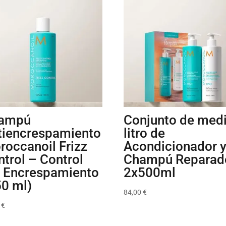
ampú
Conjunto de med
tiencrespamiento
litro de
roccanoil Frizz
Acondicionador 
trol – Control
Champú Reparad
l Encrespamiento
2x500ml
50 ml)
84,00
€
0
€