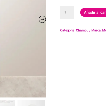
Champú
Añadir al car
Equilibrante
para
Cuero
Cabelludo
Categoría:
Champú
Marca:
Mo
Moroccanoil
250ml
cantidad