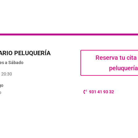
ARIO PELUQUERÍA
Reserva tu cita
es a Sábado
peluquerí
 20:30
go
931 41 93 32
o