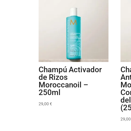
Champú Activador
Ch
de Rizos
An
Moroccanoil –
Mo
250ml
Con
de
29,00
€
(2
29,0