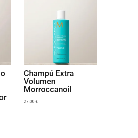
io
Champú Extra
Volumen
y
Morroccanoil
or
27,00
€