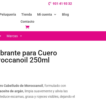
931 41 93 32
Peluquería
Tienda
Mi cuenta
Blog
Contacto
Marcas
brante para Cuero
roccanoil 250ml
ro Cabelludo de Moroccanoil
, formulado con
aceite de argán
, limpia suavemente y alivia las
Reduce escamas, grasa y rojeces visibles, dejando el