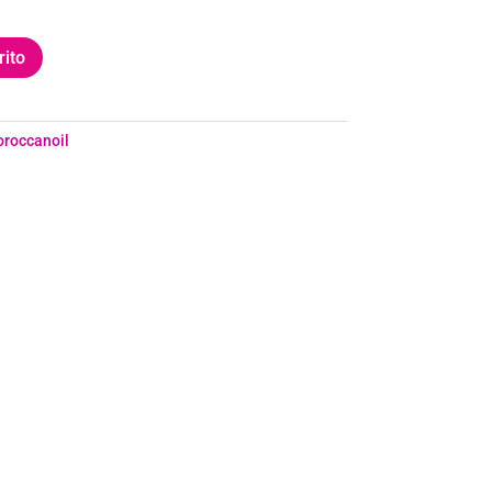
rito
roccanoil