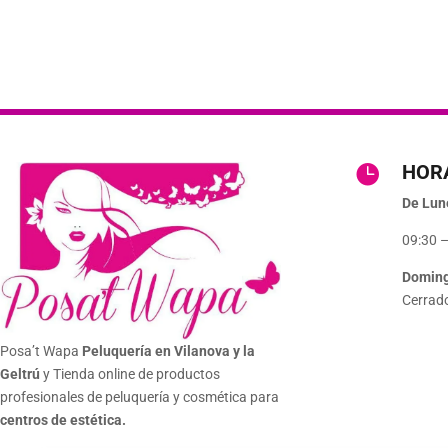
HOR

De Lun
09:30 –
Domin
Cerrad
Posa’t Wapa
Peluquería en Vilanova y la
Geltrú
y Tienda online de productos
profesionales de peluquería y cosmética para
centros de estética.