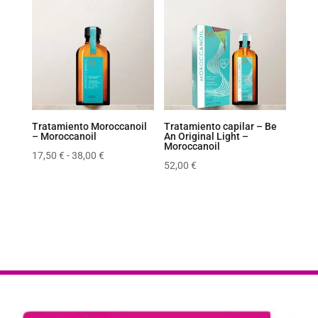
Tratamiento Moroccanoil
Tratamiento capilar – Be
– Moroccanoil
An Original Light –
Moroccanoil
Rango
17,50
€
-
38,00
€
52,00
€
de
precios:
desde
17,50 €
hasta
38,00 €